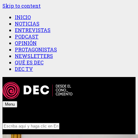
Skip to content
INICIO
NOTICIAS
ENTREVISTAS
PODCAST
OPINIÓN
PROTAGONISTAS
NEWSLETTERS
QUÉ ES DEC
DEC TV
Menu