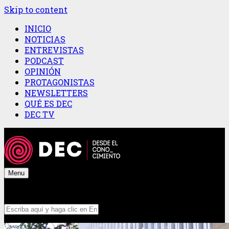
Skip to content
INICIO
NOTICIAS
ENTREVISTAS
PODCAST
OPINIÓN
PROTAGONISTAS
NEWSLETTERS
QUÉ ES DEC
DEC TV
Menu