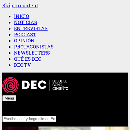
Skip to content
INICIO
NOTICIAS
ENTREVISTAS
PODCAST
OPINIÓN
PROTAGONISTAS
NEWSLETTERS
QUÉ ES DEC
DEC TV
Menu