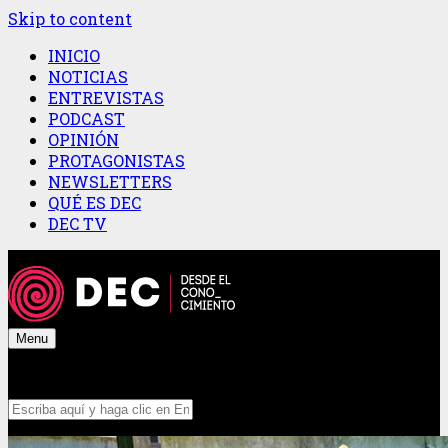
Skip to content
INICIO
NOTICIAS
ENTREVISTAS
PODCAST
OPINIÓN
PROTAGONISTAS
NEWSLETTERS
QUÉ ES DEC
DEC TV
Menu