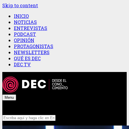
Skip to content
INICIO
NOTICIAS
ENTREVISTAS
PODCAST
OPINIÓN
PROTAGONISTAS
NEWSLETTERS
QUÉ ES DEC
DEC TV
Menu