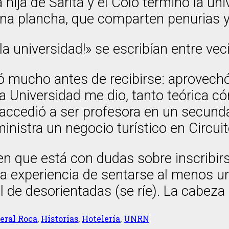
hija de Sarita y el Colo terminó la uni
na plancha, que comparten penurias y
 la universidad!» se escribían entre vec
mucho antes de recibirse: aprovechó 
 Universidad me dio, tanto teórica cóm
accedió a ser profesora en un secunda
nistra un negocio turístico en Circuit
en que está con dudas sobre inscribirse
 experiencia de sentarse al menos un 
l de desorientadas (se ríe). La cabeza s
eral Roca
,
Historias
,
Hotelería
,
UNRN