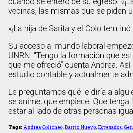
cuando se enteró de su egreso. «¡La 
vecinas, las mismas que se piden u
«¡La hija de Sarita y el Colo terminó
Su acceso al mundo laboral empezó 
UNRN. “Tengo la formación que esta
que me ofreció” cuenta Andrea. Así 
estudio contable y actualmente admi
Le preguntamos qué le diría a algui
se anime, que empiece. Que tenga la
estar al lado de otras personas igua
Tags:
Andrea Colicheo
,
Barrio Nuevo
,
Egresados
,
Gen