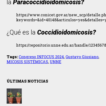
la
Paracoccidioidomicosis?
https://www.conicet.gov.ar/new_scp/detalle.p
keywords=&id=40148&articulos=yes&detalles=
¿Qué es la
Coccidioidomicosis?
https://repositorio.unne.edu.ar/handle/1234567
Tags:
Congreso INFOCUS 2024
,
Gustavo Giusiano
,
MICOSIS SISTÉMICAS
,
UNNE
ÚLTIMAS NOTICIAS