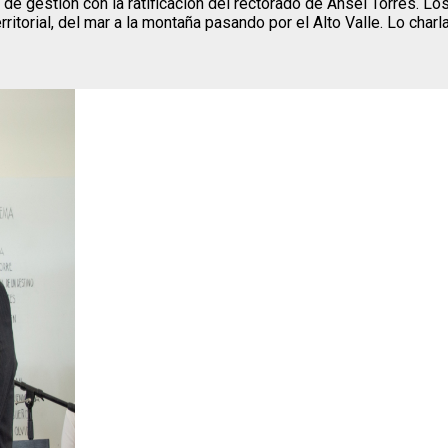
 de gestión con la ratificación del rectorado de Ansel Torres. L
ritorial, del mar a la montaña pasando por el Alto Valle. Lo char