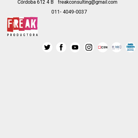
Córdoba 612 4 B
freakconsulting@gmail.com
011- 4049-0037