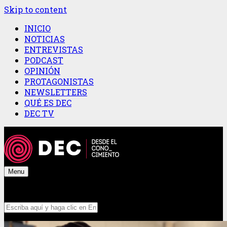
Skip to content
INICIO
NOTICIAS
ENTREVISTAS
PODCAST
OPINIÓN
PROTAGONISTAS
NEWSLETTERS
QUÉ ES DEC
DEC TV
Menu