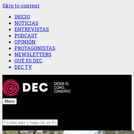
Skip to content
INICIO
NOTICIAS
ENTREVISTAS
PODCAST
OPINIÓN
PROTAGONISTAS
NEWSLETTERS
QUÉ ES DEC
DEC TV
Menu