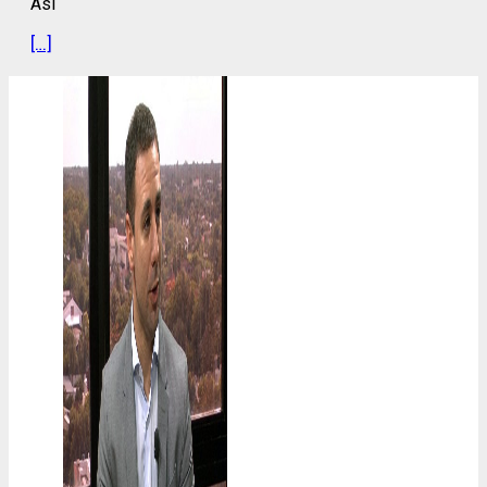
Así
[…]