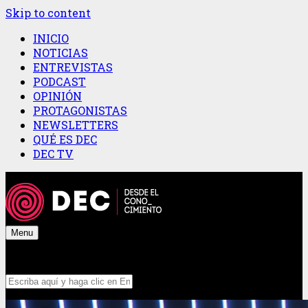
Skip to content
INICIO
NOTICIAS
ENTREVISTAS
PODCAST
OPINIÓN
PROTAGONISTAS
NEWSLETTERS
QUÉ ES DEC
DEC TV
Menu