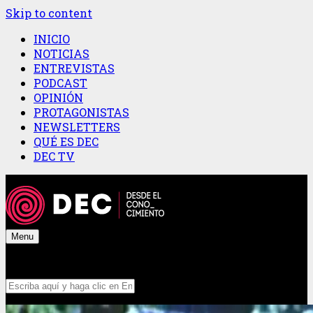
Skip to content
INICIO
NOTICIAS
ENTREVISTAS
PODCAST
OPINIÓN
PROTAGONISTAS
NEWSLETTERS
QUÉ ES DEC
DEC TV
Menu