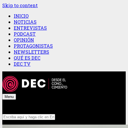
Skip to content
INICIO
NOTICIAS
ENTREVISTAS
PODCAST
OPINIÓN
PROTAGONISTAS
NEWSLETTERS
QUÉ ES DEC
DEC TV
Menu