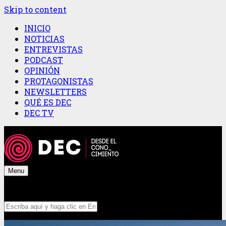
Skip to content
INICIO
NOTICIAS
ENTREVISTAS
PODCAST
OPINIÓN
PROTAGONISTAS
NEWSLETTERS
QUÉ ES DEC
DEC TV
Menu