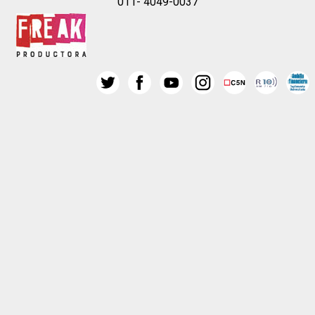
011- 4049-0037