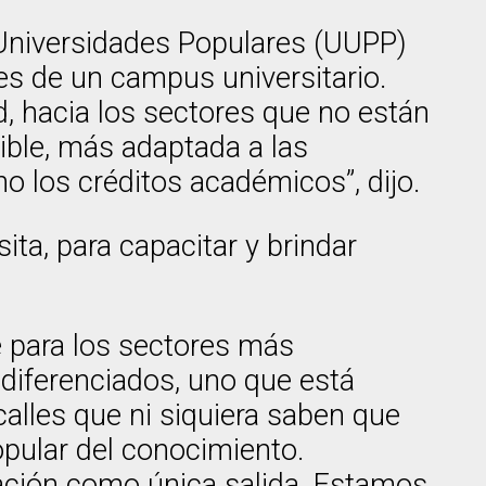
 Universidades Populares (UUPP)
tes de un campus universitario.
ad, hacia los sectores que no están
ible, más adaptada a las
o los créditos académicos”, dijo.
ita, para capacitar y brindar
le para los sectores más
diferenciados, uno que está
calles que ni siquiera saben que
opular del conocimiento.
ación como única salida. Estamos