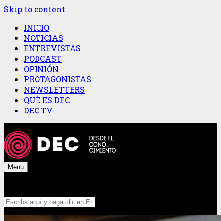
Skip to content
INICIO
NOTICIAS
ENTREVISTAS
PODCAST
OPINIÓN
PROTAGONISTAS
NEWSLETTERS
QUÉ ES DEC
DEC TV
Menu