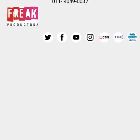
011- 4049-0037