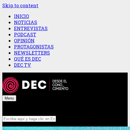
Skip to content
INICIO
NOTICIAS
ENTREVISTAS
PODCAST
OPINIÓN
PROTAGONISTAS
NEWSLETTERS
QUÉ ES DEC
DEC TV
Menu