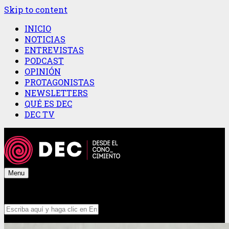
Skip to content
INICIO
NOTICIAS
ENTREVISTAS
PODCAST
OPINIÓN
PROTAGONISTAS
NEWSLETTERS
QUÉ ES DEC
DEC TV
Menu