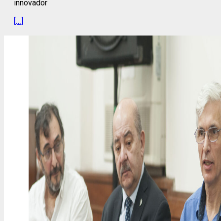
innovador
[…]