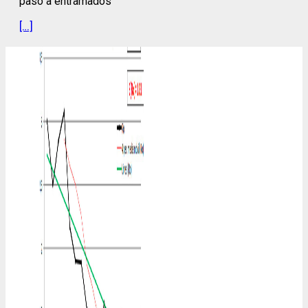
paso a entramados
[…]