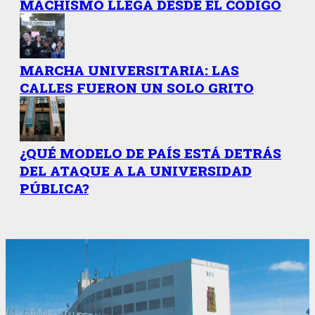
MACHISMO LLEGA DESDE EL CÓDIGO
MARCHA UNIVERSITARIA: LAS
CALLES FUERON UN SOLO GRITO
¿QUÉ MODELO DE PAÍS ESTÁ DETRÁS
DEL ATAQUE A LA UNIVERSIDAD
PÚBLICA?