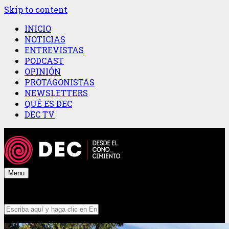
Skip to content
INICIO
NOTICIAS
ENTREVISTAS
PODCAST
OPINIÓN
PROTAGONISTAS
NEWSLETTERS
QUÉ ES DEC
DEC TV
Menu