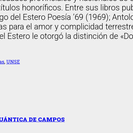
ulos honoríficos. Entre sus libros pu
ago del Estero Poesía ’69 (1969); Anto
s para el amor y complicidad terrestre
l Estero le otorgó la distinción de «D
as
,
UNSE
CUÁNTICA DE CAMPOS