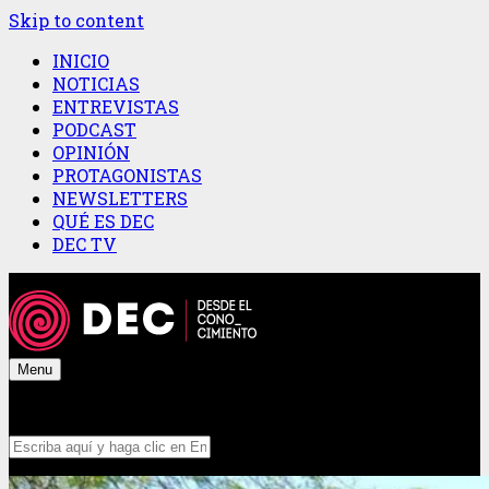
Skip to content
INICIO
NOTICIAS
ENTREVISTAS
PODCAST
OPINIÓN
PROTAGONISTAS
NEWSLETTERS
QUÉ ES DEC
DEC TV
Menu