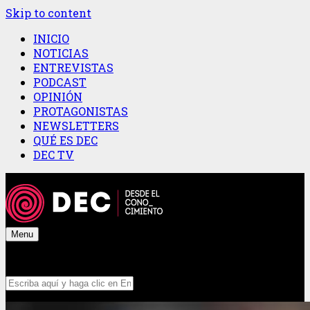
Skip to content
INICIO
NOTICIAS
ENTREVISTAS
PODCAST
OPINIÓN
PROTAGONISTAS
NEWSLETTERS
QUÉ ES DEC
DEC TV
Menu