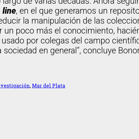
o largo de varias décadas. Ahora segu
 line
, en el que generamos un reposito
ducir la manipulación de las coleccione
zar un poco más el conocimiento, hacié
usado por colegas del campo científic
la sociedad en general”, concluye Bon
nvestigación
,
Mar del Plata