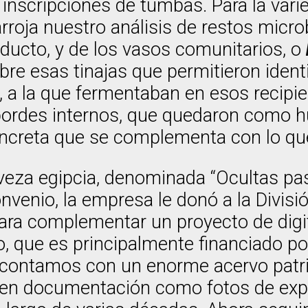
n inscripciones de tumbas. Para la var
rroja nuestro análisis de restos micro
oducto, y de los vasos comunitarios, o
bre esas tinajas que permitieron ident
a, a la que fermentaban en esos recip
 bordes internos, que quedaron como h
oncreta que se complementa con lo que
erveza egipcia, denominada “Ocultas p
venio, la empresa le donó a la Divisi
ara complementar un proyecto de digi
o, que es principalmente financiado p
í contamos con un enorme acervo patri
 en documentación como fotos de expe