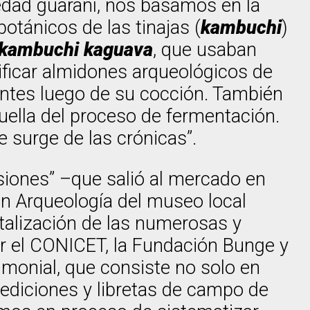
iedad guaraní, nos basamos en la
botánicos de las tinajas (
kambuchi
)
kambuchi kaguava
, que usaban
ificar almidones arqueológicos de
ientes luego de su cocción. También
uella del proceso de fermentación.
 surge de las crónicas”.
asiones” –que salió al mercado en
ón Arqueología del museo local
talización de las numerosas y
or el CONICET, la Fundación Bunge y
monial, que consiste no solo en
diciones y libretas de campo de