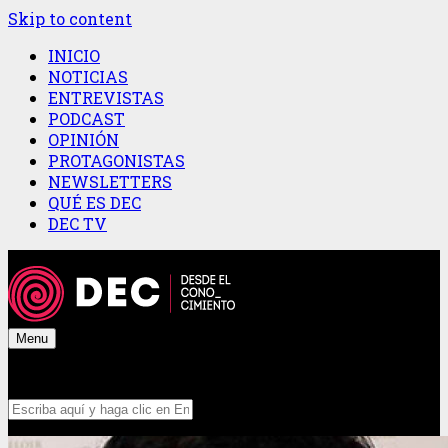
Skip to content
INICIO
NOTICIAS
ENTREVISTAS
PODCAST
OPINIÓN
PROTAGONISTAS
NEWSLETTERS
QUÉ ES DEC
DEC TV
Menu