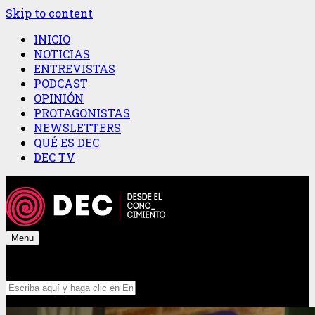
Skip to content
INICIO
NOTICIAS
ENTREVISTAS
PODCAST
OPINIÓN
PROTAGONISTAS
NEWSLETTERS
QUÉ ES DEC
DEC TV
Menu