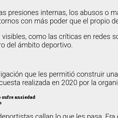
 las presiones internas, los abusos o
tornos con más poder que el propio dep
visibles, como las críticas en redes so
ro del ámbito deportivo.
gación que les permitió construir un
cuesta realizada en 2020 por la organ
o sufre ansiedad
o
rtistas callan lo que les pasa. Era di