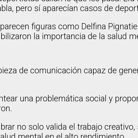
la, pero sí aparecían casos de deporti
parecen figuras como Delfina Pignatiel
ilizaron la importancia de la salud me
a pieza de comunicación capaz de gener
antear una problemática social y pro
ron.
rar no solo valida el trabajo creativ
alud mental en el alto rendimiento.