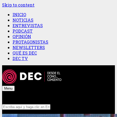
Skip to content
INICIO
NOTICIAS
ENTREVISTAS
PODCAST
OPINIÓN
PROTAGONISTAS
NEWSLETTERS
QUÉ ES DEC
DEC TV
Menu