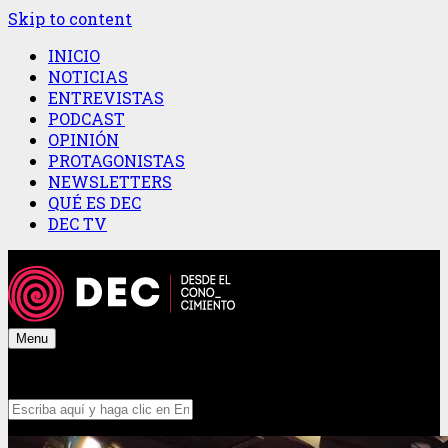
Skip to content
INICIO
NOTICIAS
ENTREVISTAS
PODCAST
OPINIÓN
PROTAGONISTAS
NEWSLETTERS
QUÉ ES DEC
DEC TV
Menu