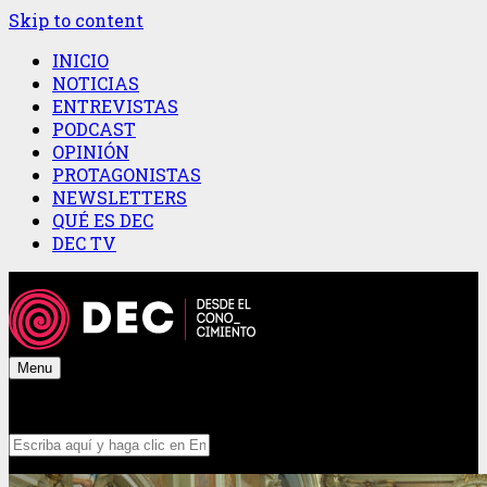
Skip to content
INICIO
NOTICIAS
ENTREVISTAS
PODCAST
OPINIÓN
PROTAGONISTAS
NEWSLETTERS
QUÉ ES DEC
DEC TV
Menu