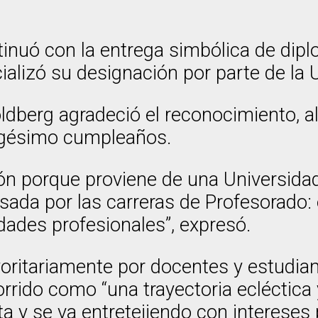
inuó con la entrega simbólica de dipl
ializó su designación por parte de la
dberg agradeció el reconocimiento, al
ogésimo cumpleaños.
n porque proviene de una Universidad Pú
lsada por las carreras de Profesorado
dades profesionales”, expresó.
oritariamente por docentes y estudian
rrido como “una trayectoria ecléctica 
ta y se va entretejiendo con intereses 