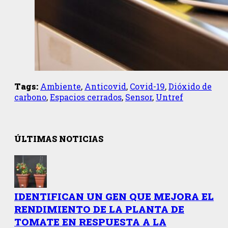
Tags:
Ambiente
,
Anticovid
,
Covid-19
,
Dióxido de
carbono
,
Espacios cerrados
,
Sensor
,
Untref
ÚLTIMAS NOTICIAS
IDENTIFICAN UN GEN QUE MEJORA EL
RENDIMIENTO DE LA PLANTA DE
TOMATE EN RESPUESTA A LA