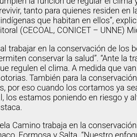
mplen la función de regular el clima y 
vivir, tanto para quienes residen en 
ndígenas que habitan en ellos”, expli
l Litoral (CECOAL, CONICET – UNNE) M
al trabajar en la conservación de los 
rmiten conservar la salud”. “Ante la tr
e regulen el clima. A medida que van
torias. También para la conservació
es, por eso cuando los cortamos ya se
ial, los estamos poniendo en riesgo y a
staca.
ela Camino trabaja en la conservación
haco, Formosa y Salta. “Nuestro enfoqu