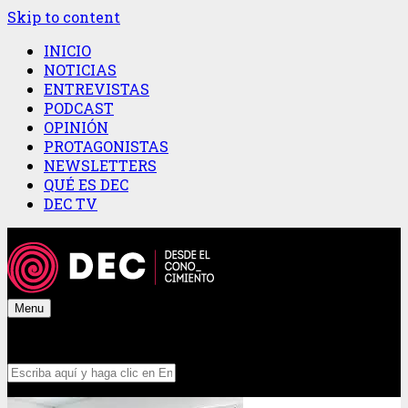
Skip to content
INICIO
NOTICIAS
ENTREVISTAS
PODCAST
OPINIÓN
PROTAGONISTAS
NEWSLETTERS
QUÉ ES DEC
DEC TV
Menu