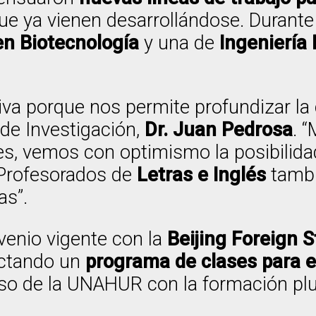
que ya vienen desarrollándose. Durante
en Biotecnología
y una de
Ingeniería
va porque nos permite profundizar la 
 de Investigación,
Dr. Juan Pedrosa
. 
les, vemos con optimismo la posibilida
 Profesorados de
Letras e Inglés
tambi
as”.
nvenio vigente con la
Beijing Foreign S
ictando un
programa de clases para e
so de la UNAHUR con la formación pluri