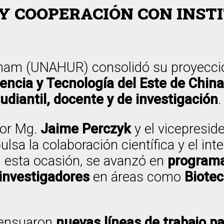
Y COOPERACIÓN CON INST
gham (UNAHUR) consolidó su proyecció
iencia y Tecnología del Este de Chin
udiantil, docente y de investigación
.
tor Mg.
Jaime Perczyk
y el vicepresid
ulsa la colaboración científica y el in
n esta ocasión, se avanzó en
programa
 investigadores
en áreas como
Biotec
sensuaron
nuevas líneas de trabajo p