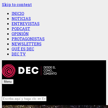
Skip to content
INICIO
NOTICIAS
ENTREVISTAS
PODCAST
OPINIÓN
PROTAGONISTAS
NEWSLETTERS
QUÉ ES DEC
DEC TV
Menu