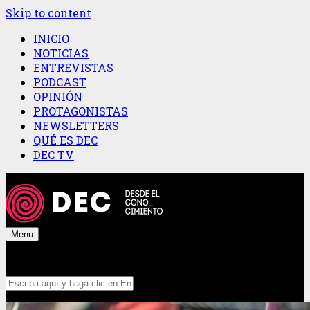
Skip to content
INICIO
NOTICIAS
ENTREVISTAS
PODCAST
OPINIÓN
PROTAGONISTAS
NEWSLETTERS
QUÉ ES DEC
DEC TV
Menu