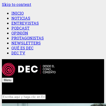
Skip to content
INICIO
NOTICIAS
ENTREVISTAS
PODCAST
OPINIÓN
PROTAGONISTAS
NEWSLETTERS
QUÉ ES DEC
DEC TV
Menu