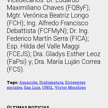
Vicedecanos: Dr. Eduardo
Maximiliano Chaves (FQByF);
Mgtr. Verónica Beatriz Longo
(FCH); Ing. Alfredo Francisco
Debattista (FCFMyN); Dr. Ing.
Federico Martín Serra (FICA);
Esp. Hilda del Valle Maggi
(FCEJS); Dra. Gladys Esther Leoz
(FaPsi) y; Dra. María Luján Correa
(FCS).
Tags:
Asunción
,
Diplomatura
,
Dirigentes
sociales
,
San Luis
,
UNSL
,
Víctor Moriñigo
ÚLTIMAS NOTICIAS