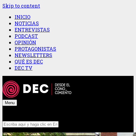
Skip to content
INICIO
NOTICIAS
ENTREVISTAS
PODCAST
OPINIÓN
PROTAGONISTAS
NEWSLETTERS
QUÉ ES DEC
DEC TV
Menu