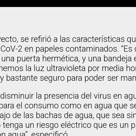
yecto, se refirió a las característica
S CoV-2 en papeles contaminados. “Es d
ne una puerta hermética, y una bande
mos la luz ultravioleta por media ho
 bastante seguro para poder ser mani
 disminuir la presencia del virus en a
ua para el consumo como en agua que s
jo de las bachas de agua, que sea sim
 tenga un riesgo eléctrico que es un 
on agua”, especificó.