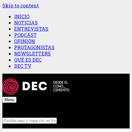
Skip to content
INICIO
NOTICIAS
ENTREVISTAS
PODCAST
OPINIÓN
PROTAGONISTAS
NEWSLETTERS
QUÉ ES DEC
DEC TV
Menu