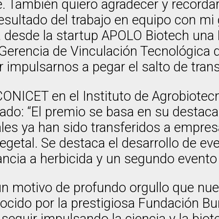
e. También quiero agradecer y recorda
esultado del trabajo en equipo con mi 
ia desde la startup APOLO Biotech un
Gerencia de Vinculación Tecnológica 
or impulsarnos a pegar el salto de tran
CONICET en el Instituto de Agrobiotecn
rado: “El premio se basa en su destac
ales ya han sido transferidos a empre
getal. Se destaca el desarrollo de ev
ancia a herbicida y un segundo evento c
 un motivo de profundo orgullo que nue
ocido por la prestigiosa Fundación Bu
 seguir impulsando la ciencia y la bio