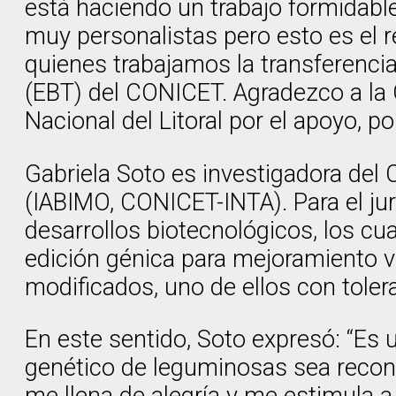
está haciendo un trabajo formidabl
muy personalistas pero esto es el r
quienes trabajamos la transferenc
(EBT) del CONICET. Agradezco a la 
Nacional del Litoral por el apoyo, p
Gabriela Soto es investigadora del 
(IABIMO, CONICET-INTA). Para el ju
desarrollos biotecnológicos, los cu
edición génica para mejoramiento ve
modificados, uno de ellos con toler
En este sentido, Soto expresó: “Es
genético de leguminosas sea recon
me llena de alegría y me estimula a