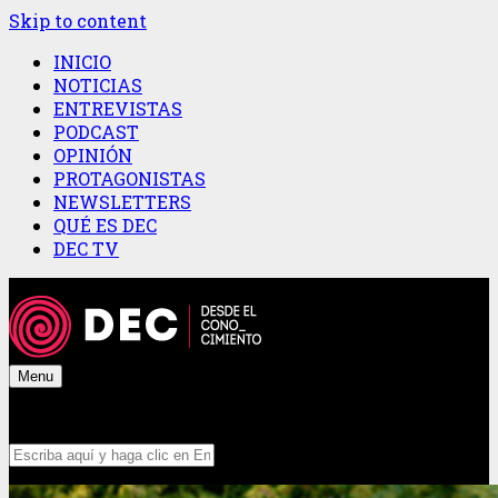
Skip to content
INICIO
NOTICIAS
ENTREVISTAS
PODCAST
OPINIÓN
PROTAGONISTAS
NEWSLETTERS
QUÉ ES DEC
DEC TV
Menu